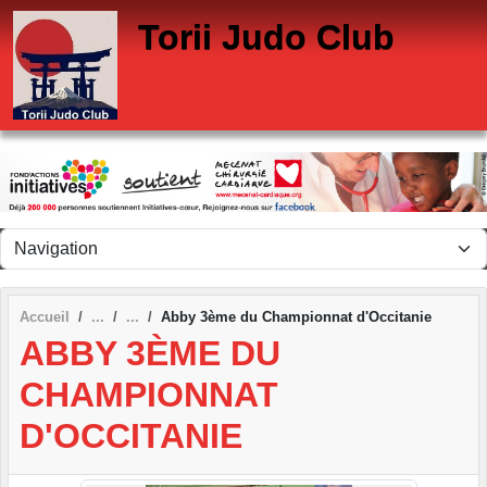
Panneau de gestion des cookies
Torii Judo Club
Accueil
Abby 3ème du Championnat d'Occitanie
ABBY 3ÈME DU
CHAMPIONNAT
D'OCCITANIE