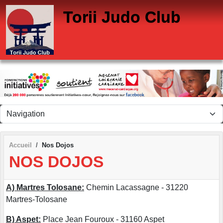
Panneau de gestion des cookies
Torii Judo Club
Accueil
Nos Dojos
NOS DOJOS
A) Martres Tolosane:
Chemin Lacassagne - 31220
Martres-Tolosane
B) Aspet:
Place Jean Fouroux - 31160 Aspet