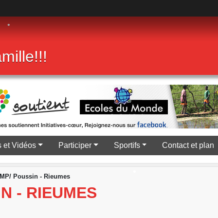
•
•
•
mille!!!
 et Vidéos
Participer
Sportifs
Contact et plan
MP/ Poussin - Rieumes
•
N - RIEUMES