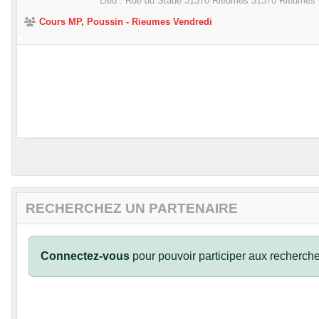
Lieu :
Rue du Stade 31370 Rieumes
31370
Rieumes
Cours MP, Poussin - Rieumes Vendredi
•
RECHERCHEZ UN PARTENAIRE
Connectez-vous
pour pouvoir participer aux recherche