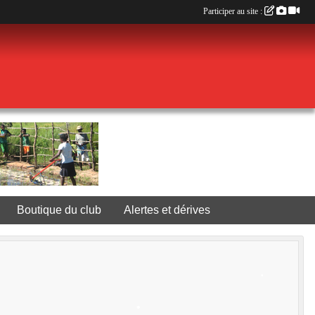
•
•
Participer au site :
•
•
Boutique du club
Alertes et dérives
•