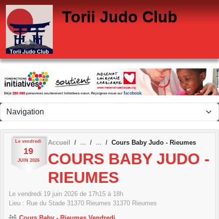
Panneau de gestion des cookies
Torii Judo Club
Le
vendredi
Accueil
Cours Baby Judo - Rieumes
19
COURS BABY JUDO -
JUIN
2026
RIEUMES
Le
vendredi
19
juin
2026
de 17h15 à 18h
Lieu :
Rue du Stade 31370 Rieumes
31370
Rieumes
Cours Baby - Rieumes Vendredi