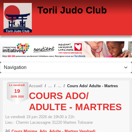
Panneau de gestion des cookies
Torii Judo Club
Le
vendredi
Accueil
Cours Ado/ Adulte - Martres
19
COURS ADO/
JUIN
2026
ADULTE - MARTRES
Le
vendredi
19
juin
2026
de 19h30 à 21h
Lieu :
Chemin Lacassagne
31220
Martres Tolosane
Cours Minime, Ado, Adulte - Martres Vendredi