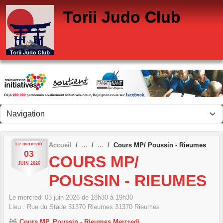
Panneau de gestion des cookies
Torii Judo Club
Le
mercredi
Accueil
Cours MP/ Poussin - Rieumes
03
COURS MP/
JUIN
2026
POUSSIN - RIEUMES
Le
mercredi
03
juin
2026
de 18h30 à 19h30
Lieu :
Rue du Stade 31370 Rieumes
31370
Rieumes
Cours MP, Poussin - Rieumes Mercredi