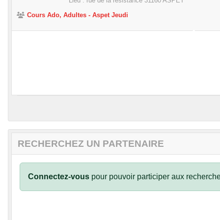
Lieu :
rue de la résistance
31160
ASPET
Cours Ado, Adultes - Aspet Jeudi
•
RECHERCHEZ UN PARTENAIRE
Connectez-vous
pour pouvoir participer aux recherche