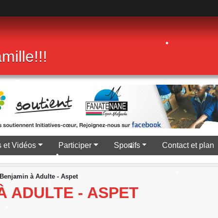
•
•
mille!!!
•
•
•
 et Vidéos
Participer
Sportifs
Contact et plan
•
Benjamin à Adulte - Aspet
•
 ADULTE - ASPET
•
•