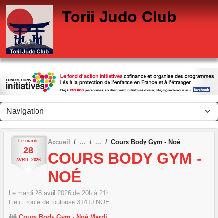
Panneau de gestion des cookies
Torii Judo Club
Le
mardi
Accueil
Cours Body Gym - Noé
28
COURS BODY GYM -
AVRIL
2026
NOÉ
Le
mardi
28
avril
2026
de 20h à 21h
Lieu :
route de toulouse
31410
NOE
Cours Body Gym - Noé Mardi