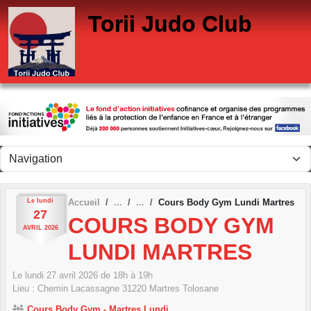
Panneau de gestion des cookies
Torii Judo Club
Le
lundi
Accueil
Cours Body Gym Lundi Martres
27
COURS BODY GYM
AVRIL
2026
LUNDI MARTRES
Le
lundi
27
avril
2026
de 18h à 19h
Lieu :
Chemin Lacassagne
31220
Martres Tolosane
Cours Body Gym - Martres Lundi