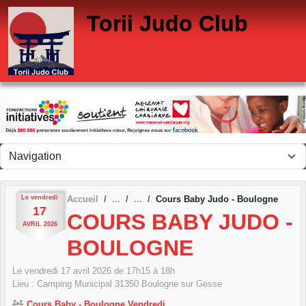
Panneau de gestion des cookies
Torii Judo Club
Le
vendredi
Accueil
Cours Baby Judo - Boulogne
17
COURS BABY JUDO -
AVRIL
2026
BOULOGNE
Le
vendredi
17
avril
2026
de 17h15 à 18h
Lieu :
Camping Municipal
31350
Boulogne sur Gesse
Cours Baby - Boulogne Vendredi