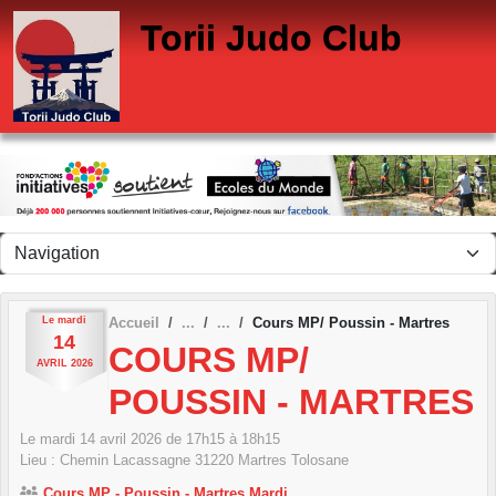
Panneau de gestion des cookies
Torii Judo Club
Le
mardi
Accueil
Cours MP/ Poussin - Martres
14
COURS MP/
AVRIL
2026
POUSSIN - MARTRES
Le
mardi
14
avril
2026
de 17h15 à 18h15
Lieu :
Chemin Lacassagne
31220
Martres Tolosane
Cours MP - Poussin - Martres Mardi