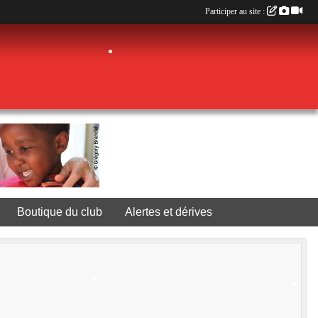
Participer au site :
•
•
•
•
Boutique du club
Alertes et dérives
•
•