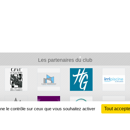
•
Les partenaires du club
•
•
nne le contrôle sur ceux que vous souhaitez activer
Tout accepte