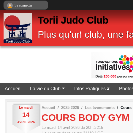
Panneau de gestion des cookies
Se connecter
Torii Judo Club
Plus qu'un club, une fa
•
Accueil
La vie du Club
Infos Pratiques
Photos
•
Accueil
2025-2026
Les évènements
Cours
Le
mardi
•
14
COURS BODY GYM 
AVRIL
2026
Le
mardi
14
avril
2026
de 20h à 21h
•
•