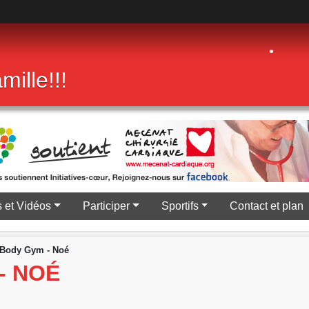
mille!!!
•
 et Vidéos
Participer
Sportifs
Contact et plan
 Body Gym - Noé
- NOÉ