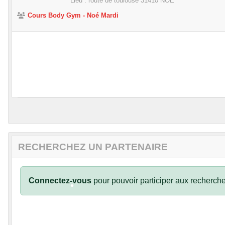
Lieu :
route de toulouse
31410
NOE
•
Cours Body Gym - Noé Mardi
•
•
•
RECHERCHEZ UN PARTENAIRE
•
•
Connectez-vous
pour pouvoir participer aux recherche
•