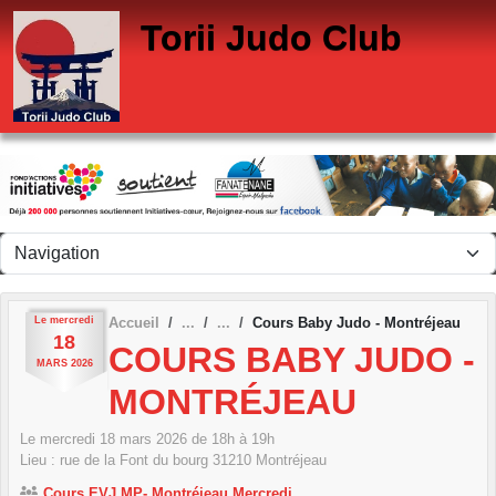
Panneau de gestion des cookies
Torii Judo Club
Le
mercredi
Accueil
Cours Baby Judo - Montréjeau
18
COURS BABY JUDO -
MARS
2026
MONTRÉJEAU
Le
mercredi
18
mars
2026
de 18h à 19h
Lieu :
rue de la Font du bourg
31210
Montréjeau
Cours EVJ MP- Montréjeau Mercredi