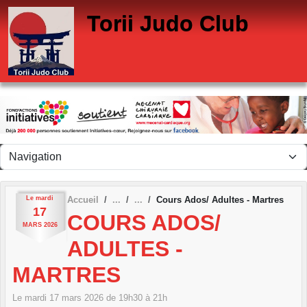
Panneau de gestion des cookies
Torii Judo Club
Le
mardi
Accueil
Cours Ados/ Adultes - Martres
17
COURS ADOS/
MARS
2026
ADULTES -
MARTRES
Le
mardi
17
mars
2026
de 19h30 à 21h