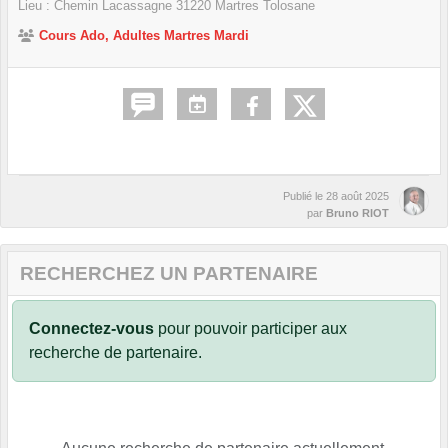
Lieu :
Chemin Lacassagne
31220
Martres Tolosane
Cours Ado, Adultes Martres Mardi
Publié le
28 août 2025
par
Bruno RIOT
RECHERCHEZ UN PARTENAIRE
Connectez-vous
pour pouvoir participer aux
recherche de partenaire.